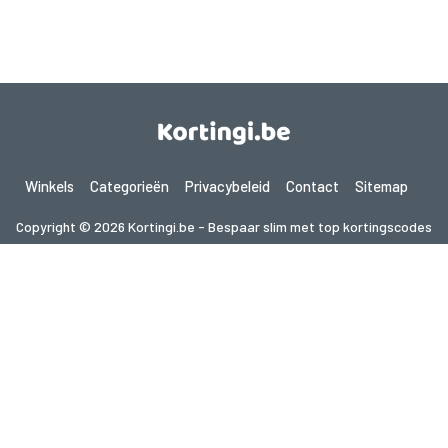
Winkels
Categorieën
Privacybeleid
Contact
Sitemap
Copyright © 2026 Kortingi.be - Bespaar slim met top kortingscodes
2026. Alle rechten voorbehouden.
Als je een aankoop doet na het klikken op de links op deze site,
kunnen wij een affiliate commissie ontvangen van de bezochte site.
Op zoek naar deals in een ander land? Bekijk
onze lokale couponwebsites