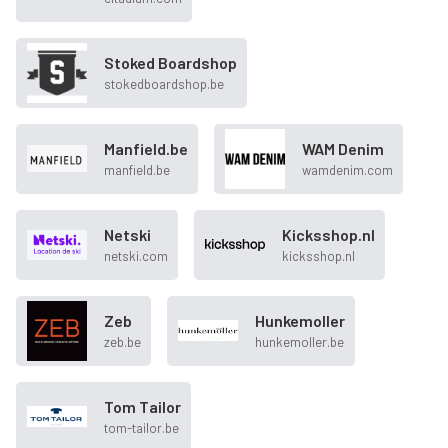
Stoked Boardshop
stokedboardshop.be
Manfield.be
WAM Denim
manfield.be
wamdenim.com
Netski
Kicksshop.nl
netski.com
kicksshop.nl
Zeb
Hunkemoller
zeb.be
hunkemoller.be
Tom Tailor
tom-tailor.be