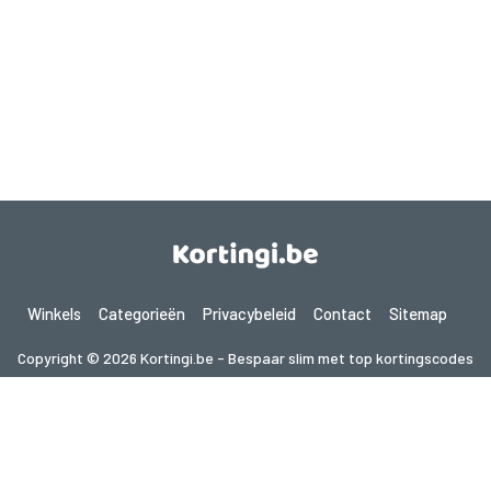
Winkels
Categorieën
Privacybeleid
Contact
Sitemap
Copyright © 2026 Kortingi.be - Bespaar slim met top kortingscodes
2026. Alle rechten voorbehouden.
Als je een aankoop doet na het klikken op de links op deze site,
kunnen wij een affiliate commissie ontvangen van de bezochte site.