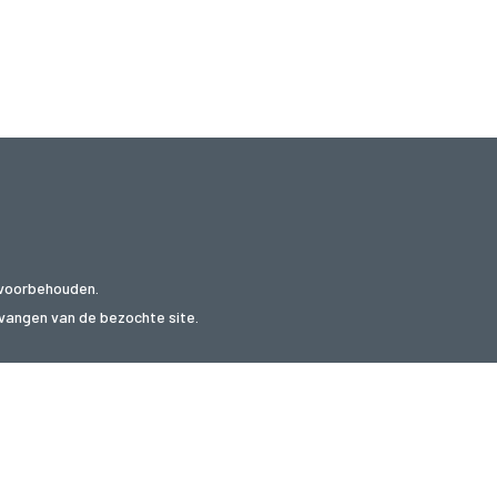
 voorbehouden.
ntvangen van de bezochte site.
websites