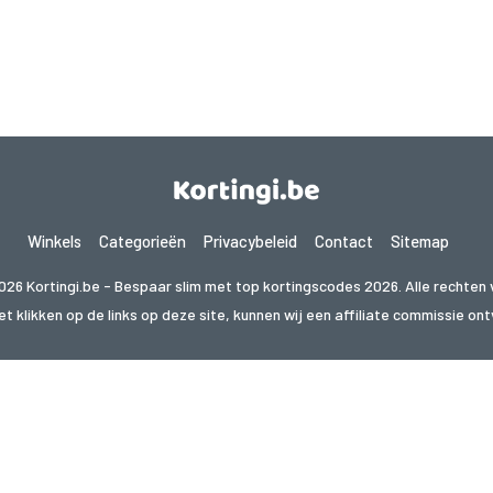
Winkels
Categorieën
Privacybeleid
Contact
Sitemap
026 Kortingi.be - Bespaar slim met top kortingscodes 2026. Alle rechten
t klikken op de links op deze site, kunnen wij een affiliate commissie o
 naar deals in een ander land? Bekijk onze lokale coupon