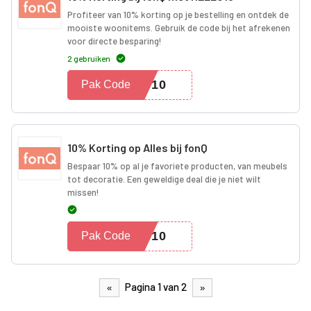
Profiteer van 10% korting op je bestelling en ontdek de
mooiste woonitems. Gebruik de code bij het afrekenen
voor directe besparing!
2 gebruiken
LO10
Pak Code
10% Korting op Alles bij fonQ
Bespaar 10% op al je favoriete producten, van meubels
tot decoratie. Een geweldige deal die je niet wilt
missen!
ES10
Pak Code
Pagina 1 van 2
«
»