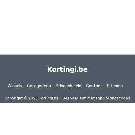
Winkels
Categorieën
Privacybeleid
Contact
Sitemap
Copyright © 2026 Kortingi.be - Bespaar slim met top kortingscodes
2026. Alle rechten voorbehouden.
Als je een aankoop doet na het klikken op de links op deze site,
kunnen wij een affiliate commissie ontvangen van de bezochte site.