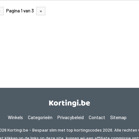
Pagina 1 van 3
«
»
Winkels
Categorieën
Privacybeleid
Contact
Sitemap
026 Kortingi.be - Bespaar slim met top kortingscodes 2026. Alle rechten
t klikken op de links op deze site, kunnen wij een affiliate commissie o