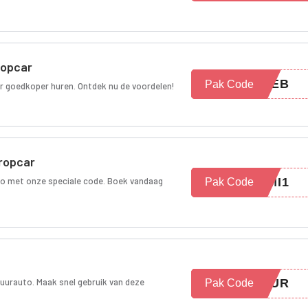
ropcar
NPEB
Pak Code
or goedkoper huren. Ontdek nu de voordelen!
uropcar
to met onze speciale code. Boek vandaag
WMI1
Pak Code
huurauto. Maak snel gebruik van deze
5EUR
Pak Code