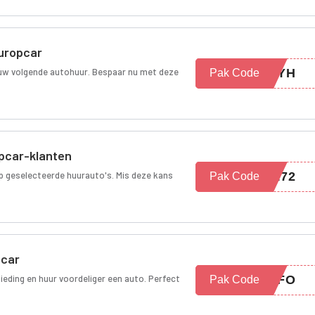
Europcar
r uw volgende autohuur. Bespaar nu met deze
R2YH
Pak Code
pcar-klanten
p geselecteerde huurauto's. Mis deze kans
3172
Pak Code
pcar
ieding en huur voordeliger een auto. Perfect
4MFO
Pak Code