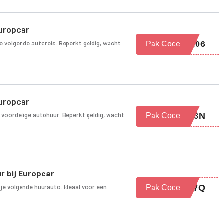
Europcar
je volgende autoreis. Beperkt geldig, wacht
9206
Pak Code
Europcar
r voordelige autohuur. Beperkt geldig, wacht
4O3N
Pak Code
r bij Europcar
 je volgende huurauto. Ideaal voor een
6O7Q
Pak Code