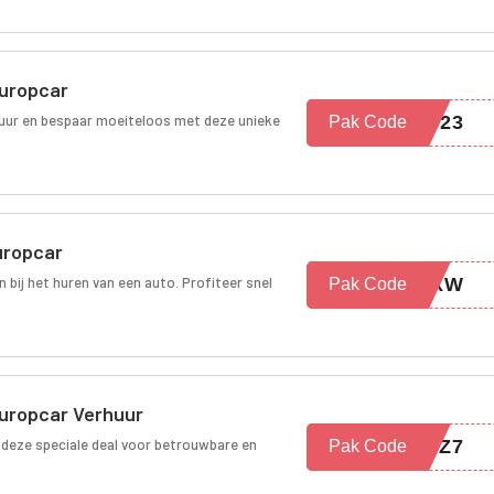
Europcar
uur en bespaar moeiteloos met deze unieke
3823
Pak Code
uropcar
n bij het huren van een auto. Profiteer snel
1FXW
Pak Code
Europcar Verhuur
deze speciale deal voor betrouwbare en
V3Z7
Pak Code