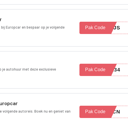
r
 bij Europcar en bespaar op je volgende
VJS
Pak Code
p je autohuur met deze exclusieve
8134
Pak Code
Europcar
je volgende autoreis. Boek nu en geniet van
2CN
Pak Code