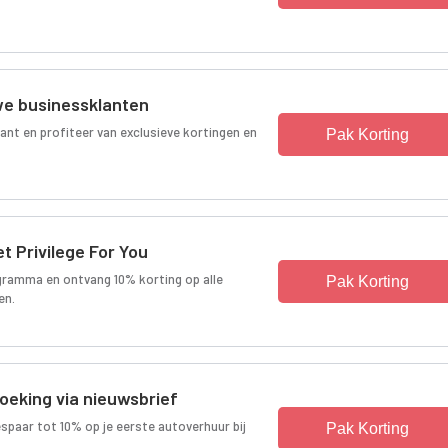
we businessklanten
lant en profiteer van exclusieve kortingen en
Pak Korting
et Privilege For You
rogramma en ontvang 10% korting op alle
Pak Korting
en.
boeking via nieuwsbrief
bespaar tot 10% op je eerste autoverhuur bij
Pak Korting