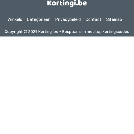
Winkels
Categorieën
Privacybeleid
Contact
Sitemap
Copyright © 2026 Kortingi.be - Bespaar slim met top kortingscodes
2026. Alle rechten voorbehouden.
Als je een aankoop doet na het klikken op de links op deze site,
kunnen wij een affiliate commissie ontvangen van de bezochte site.
Op zoek naar deals in een ander land? Bekijk
onze lokale couponwebsites
gupon.de
cupon.fr
scontopia.com
cuponz.es
cupon.cz
kuponie.pl
kortingi.nl
kupon.se