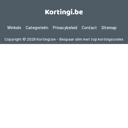
Winkels
Categorieën
Privacybeleid
Contact
Sitemap
Copyright © 2026 Kortingi.be - Bespaar slim met top kortingscodes
2026. Alle rechten voorbehouden.
Als je een aankoop doet na het klikken op de links op deze site,
kunnen wij een affiliate commissie ontvangen van de bezochte site.
Op zoek naar deals in een ander land? Bekijk
onze lokale couponwebsites
gupon.de
cupon.fr
scontopia.com
cuponz.es