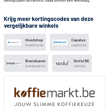
behulpzaam antwoord, vaak binnen een werkdag.
Krijg meer kortingscodes van deze
vergelijkbare winkels
Hoedshop
Capalus
hoedshop.be
capalus.be
Brandsaver
Sinful BE
brandsaver.be
sinful.be