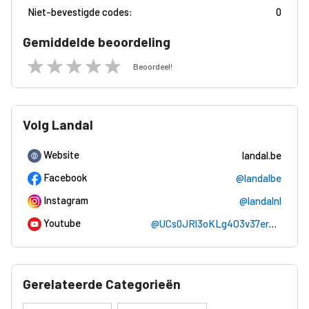
Niet-bevestigde codes:
0
Gemiddelde beoordeling
Beoordeel!
Volg Landal
Website
landal.be
Facebook
@landalbe
Instagram
@landalnl
Youtube
@UCs0JRl3oKLg4O3v37er3MlA
Gerelateerde Categorieën