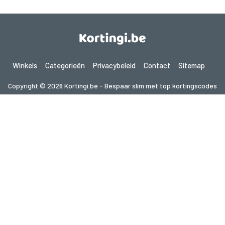
Winkels
Categorieën
Privacybeleid
Contact
Sitemap
Copyright © 2026 Kortingi.be - Bespaar slim met top kortingscodes
2026. Alle rechten voorbehouden.
Als je een aankoop doet na het klikken op de links op deze site,
kunnen wij een affiliate commissie ontvangen van de bezochte site.
Op zoek naar deals in een ander land? Bekijk
onze lokale couponwebsites
gupon.de
cupon.fr
scontopia.com
cuponz.es