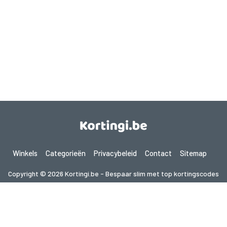
Winkels
Categorieën
Privacybeleid
Contact
Sitemap
Copyright © 2026 Kortingi.be - Bespaar slim met top kortingscodes
2026. Alle rechten voorbehouden.
Als je een aankoop doet na het klikken op de links op deze site,
kunnen wij een affiliate commissie ontvangen van de bezochte site.