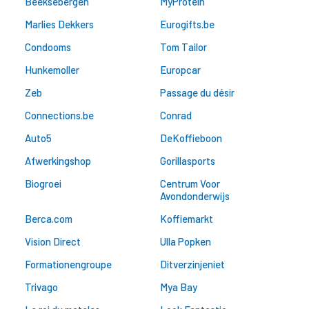
Beeksebergen
MyProtein
Marlies Dekkers
Eurogifts.be
Condooms
Tom Tailor
Hunkemoller
Europcar
Zeb
Passage du désir
Connections.be
Conrad
Auto5
DeKoffieboon
Afwerkingshop
Gorillasports
Biogroei
Centrum Voor
Avondonderwijs
Berca.com
Koffiemarkt
Vision Direct
Ulla Popken
Formationengroupe
Ditverzinjeniet
Trivago
Mya Bay