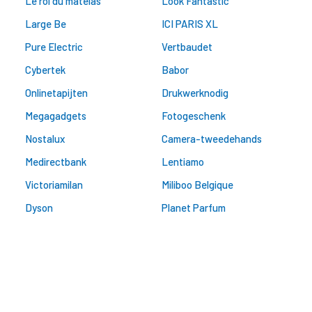
Le roi du matelas
Look Fantastic
Large Be
ICI PARIS XL
Pure Electric
Vertbaudet
Cybertek
Babor
Onlinetapijten
Drukwerknodig
Megagadgets
Fotogeschenk
Nostalux
Camera-tweedehands
Medirectbank
Lentiamo
Victoriamilan
Miliboo Belgique
Dyson
Planet Parfum