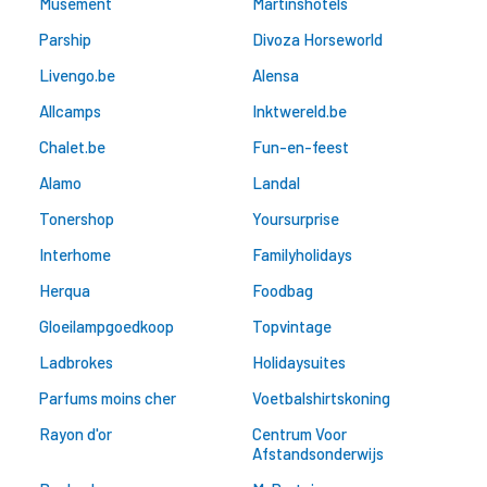
Musement
Martinshotels
Parship
Divoza Horseworld
Livengo.be
Alensa
Allcamps
Inktwereld.be
Chalet.be
Fun-en-feest
Alamo
Landal
Tonershop
Yoursurprise
Interhome
Familyholidays
Herqua
Foodbag
Gloeilampgoedkoop
Topvintage
Ladbrokes
Holidaysuites
Parfums moins cher
Voetbalshirtskoning
Rayon d'or
Centrum Voor
Afstandsonderwijs