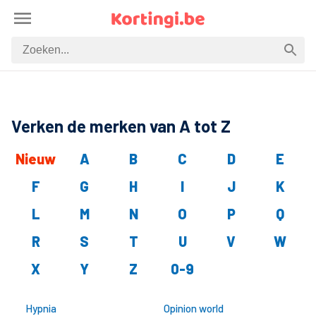
Verken de merken van A tot Z
Nieuw
A
B
C
D
E
F
G
H
I
J
K
L
M
N
O
P
Q
R
S
T
U
V
W
X
Y
Z
0-9
Hypnia
Opinion world