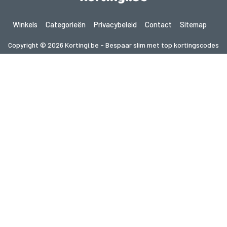
Winkels
Categorieën
Privacybeleid
Contact
Sitemap
Copyright © 2026 Kortingi.be - Bespaar slim met top kortingscodes
2026. Alle rechten voorbehouden.
Als je een aankoop doet na het klikken op de links op deze site,
kunnen wij een affiliate commissie ontvangen van de bezochte site.
Op zoek naar deals in een ander land? Bekijk
onze lokale couponwebsites
gupon.de
cupon.fr
scontopia.com
cuponz.es
cupon.cz
kuponie.pl
kortingi.nl
kupon.se