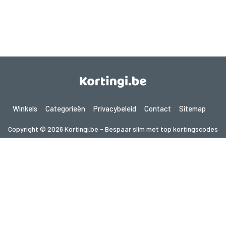
Winkels
Categorieën
Privacybeleid
Contact
Sitemap
Copyright © 2026 Kortingi.be - Bespaar slim met top kortingscodes
2026. Alle rechten voorbehouden.
Als je een aankoop doet na het klikken op de links op deze site,
kunnen wij een affiliate commissie ontvangen van de bezochte site.
Op zoek naar deals in een ander land? Bekijk
onze lokale couponwebsites