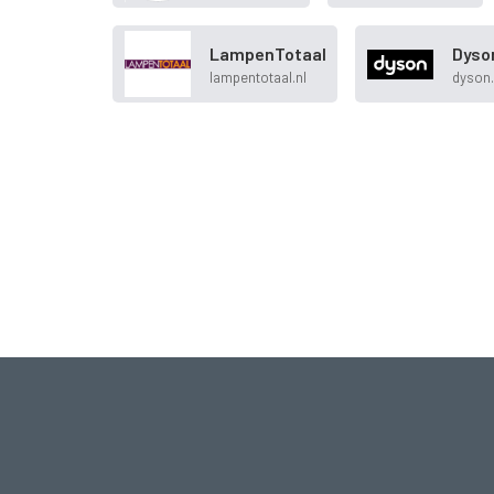
LampenTotaal
Dyso
lampentotaal.nl
dyson