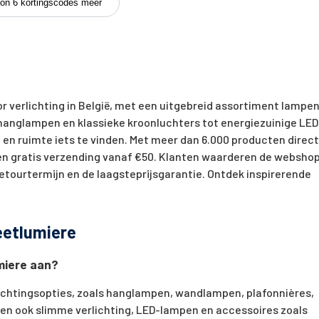
on 6 kortingscodes meer
 verlichting in België, met een uitgebreid assortiment lampen
hanglampen en klassieke kroonluchters tot energiezuinige LED
jl en ruimte iets te vinden. Met meer dan 6.000 producten direct
en gratis verzending vanaf €50. Klanten waarderen de websho
etourtermijn en de laagsteprijsgarantie. Ontdek inspirerende
eetlumiere
miere aan?
ichtingsopties, zoals hanglampen, wandlampen, plafonnières,
den ook slimme verlichting, LED-lampen en accessoires zoals