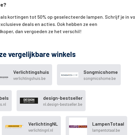
re?
ls kortingen tot 50% op geselecteerde lampen. Schrijf je in v
exclusieve deals en acties. Ook hebben ze een
dkoper, dan vergoeden ze het verschil!
ze vergelijkbare winkels
Verlichtingshuis
Songmicshome
verlichtingshuis.be
songmicshome.be
abels
design-bestseller
s.nl
nl.design-bestseller.be
VerlichtingNL
LampenTotaal
verlichtingnl.nl
lampentotaal.be