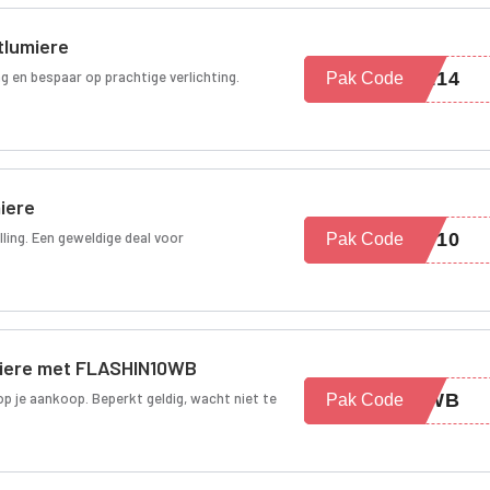
tlumiere
g en bespaar op prachtige verlichting.
AL14
Pak Code
iere
lling. Een geweldige deal voor
B-10
Pak Code
miere met FLASHIN10WB
op je aankoop. Beperkt geldig, wacht niet te
10WB
Pak Code