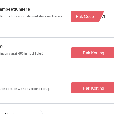
 Lampeetlumiere
licht je huis voordelig met deze exclusieve
4MVL
Pak Code
50
Pak Korting
lingen vanaf €50 in heel België.
Pak Korting
an betalen we het verschil terug.