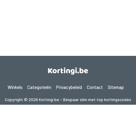
Winkels
Categorieën
Privacybeleid
Contact
Sitemap
Copyright © 2026 Kortingi.be - Bespaar slim met top kortingscodes
2026. Alle rechten voorbehouden.
Als je een aankoop doet na het klikken op de links op deze site,
kunnen wij een affiliate commissie ontvangen van de bezochte site.