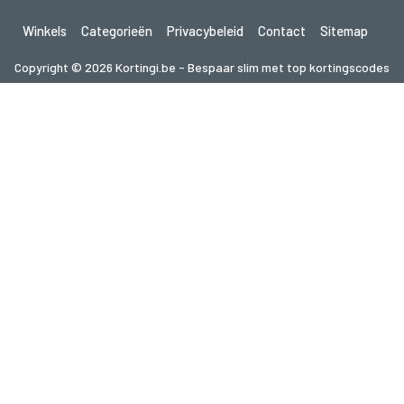
Winkels
Categorieën
Privacybeleid
Contact
Sitemap
Copyright © 2026 Kortingi.be - Bespaar slim met top kortingscodes
2026. Alle rechten voorbehouden.
Als je een aankoop doet na het klikken op de links op deze site,
kunnen wij een affiliate commissie ontvangen van de bezochte site.
Op zoek naar deals in een ander land? Bekijk
onze lokale couponwebsites
gupon.de
cupon.fr
scontopia.com
cuponz.es
cupon.cz
kuponie.pl
kortingi.nl
kupon.se