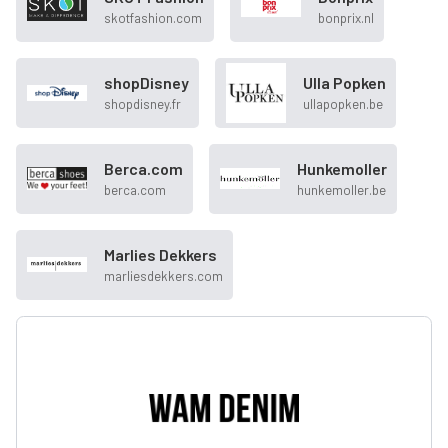
skotfashion.com
bonprix.nl
shopDisney
Ulla Popken
shopdisney.fr
ullapopken.be
Berca.com
Hunkemoller
berca.com
hunkemoller.be
Marlies Dekkers
marliesdekkers.com