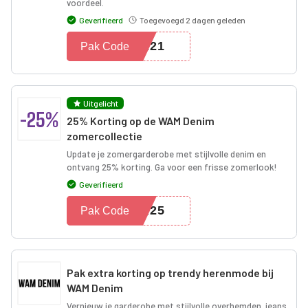
voordeel.
Geverifieerd
Toegevoegd 2 dagen geleden
UR21
Pak Code
Uitgelicht
-25%
25% Korting op de WAM Denim
zomercollectie
Update je zomergarderobe met stijlvolle denim en
ontvang 25% korting. Ga voor een frisse zomerlook!
Geverifieerd
ER25
Pak Code
Pak extra korting op trendy herenmode bij
WAM Denim
Vernieuw je garderobe met stijlvolle overhemden, jeans